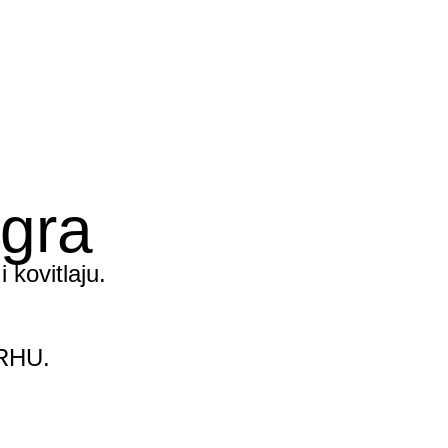
igra
 kovitlaju.
RHU.