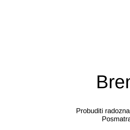
Bre
Probuditi radoznal
Posmatra