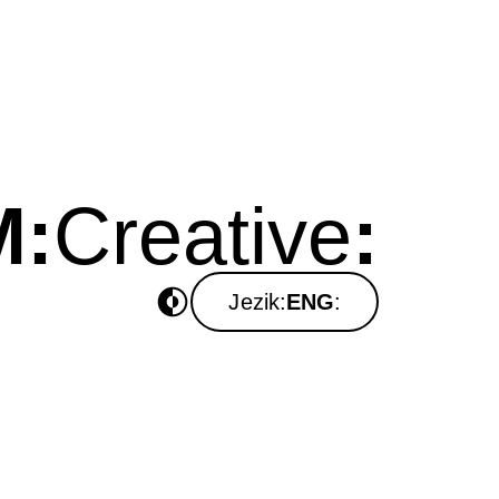
M
:
Creative
:
Jezik
:
ENG
: