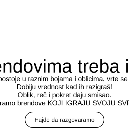
ndovima treba 
ostoje u raznim bojama i oblicima, vrte se i
Dobiju vrednost kad ih razigraš!
Oblik, reč i pokret daju smisao.
aramo brendove KOJI IGRAJU SVOJU SV
Hajde da razgovaramo