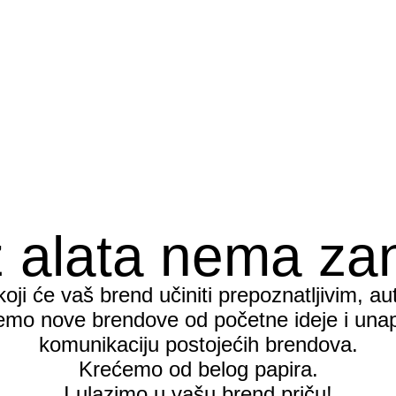
 alata nema za
koji će vaš brend učiniti prepoznatljivim, au
jemo nove brendove od početne ideje i unap
komunikaciju postojećih brendova.
Krećemo od belog papira.
I ulazimo u vašu brend priču!