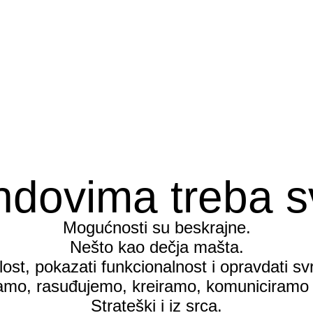
ndovima treba s
Mogućnosti su beskrajne.
Nešto kao dečja mašta.
ost, pokazati funkcionalnost i opravdati sv
mo, rasuđujemo, kreiramo, komuniciramo 
Strateški i iz srca.