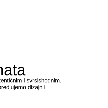
nata
tentičnim i svrsishodnim.
redjujemo dizajn i