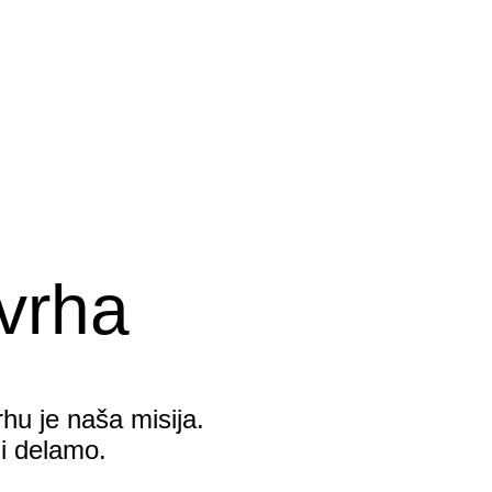
vrha
rhu je naša misija.
i delamo.