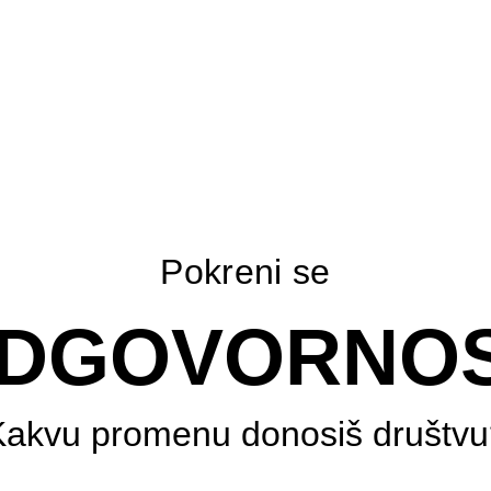
Pokreni se
DGOVORNO
Kakvu promenu donosiš društvu