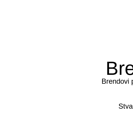
Bre
Brendovi p
Stv